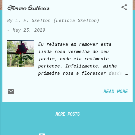
o
Efêmera Existência
s
t
By
L. E. Skelton (Leticia Skelton)
s
-
May 25, 2020
Eu relutava em remover esta
linda rosa vermelha do meu
jardim, onde ela realmente
pertence. Infelizmente, minha
primeira rosa a florescer desde
a última primavera estava toda
curvada, incapaz de suportar o
READ MORE
próprio peso após a tempestade
da noite passada. Maltratada,
não receberia alimento
MORE POSTS
suficiente das raízes e acabaria
murchando e morrendo. Tesoura na
mão, cortei-a, levei-a para