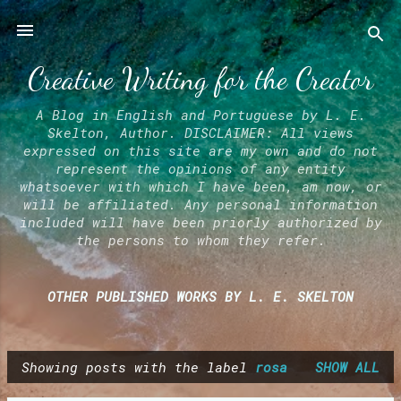
Skip to main content
Creative Writing for the Creator
A Blog in English and Portuguese by L. E.
Skelton, Author. DISCLAIMER: All views
expressed on this site are my own and do not
represent the opinions of any entity
whatsoever with which I have been, am now, or
will be affiliated. Any personal information
included will have been priorly authorized by
the persons to whom they refer.
OTHER PUBLISHED WORKS BY L. E. SKELTON
Showing posts with the label
rosa
SHOW ALL
P