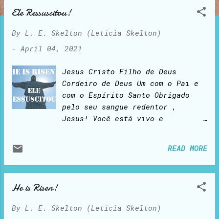
o
Ele Ressuscitou!
s
t
By
L. E. Skelton (Leticia Skelton)
s
-
April 04, 2021
Jesus Cristo Filho de Deus
Cordeiro de Deus Um com o Pai e
com o Espírito Santo Obrigado
pelo seu sangue redentor ,
Jesus! Você está vivo e
poderoso, sentado ao lado
direito do Pai E porque você
READ MORE
derrotou a morte, eu posso viver
para sempre Um dia, e espero que
muito em breve, estarei em sua
He is Risen!
presença Eu te amo, meu Senhor e
Salvador! Romanos 8:11 ( Nova
By
L. E. Skelton (Leticia Skelton)
Traduҫão na Linguagem de Hoje