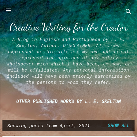
Skip to main content
Creative Writing for the Creator
A Blog in English and Portuguese by L. E.
Skelton, Author. DISCLAIMER: All views
expressed on this site are my own and do not
represent the opinions of any entity
whatsoever with which I have been, am now, or
will be affiliated. Any personal information
included will have been priorly authorized by
the persons to whom they refer.
OTHER PUBLISHED WORKS BY L. E. SKELTON
Showing posts from April, 2021
SHOW ALL
P