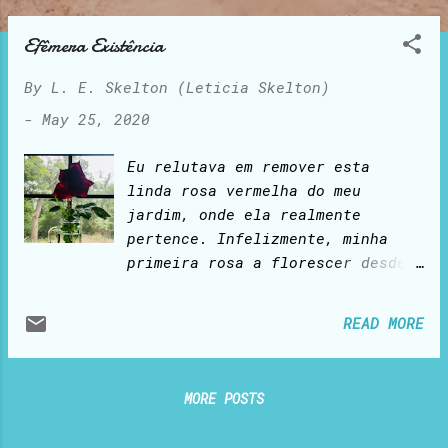
o
s
Efêmera Existência
t
By
L. E. Skelton (Leticia Skelton)
s
-
May 25, 2020
Eu relutava em remover esta
linda rosa vermelha do meu
jardim, onde ela realmente
pertence. Infelizmente, minha
primeira rosa a florescer desde
a última primavera estava toda
curvada, incapaz de suportar o
READ MORE
próprio peso após a tempestade
da noite passada. Maltratada,
não receberia alimento
MORE POSTS
suficiente das raízes e acabaria
murchando e morrendo. Tesoura na