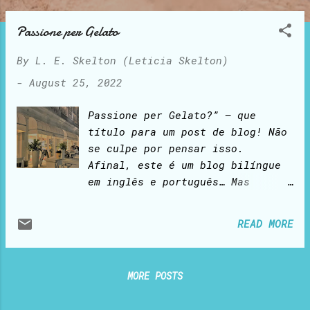
o
s
Passione per Gelato
t
By
L. E. Skelton (Leticia Skelton)
s
-
August 25, 2022
Passione per Gelato?” — que
título para um post de blog! Não
se culpe por pensar isso.
Afinal, este é um blog bilíngue
em inglês e português… Mas
então, por que italiano? Bem,
seja paciente comigo. Continue
READ MORE
lendo e em breve você descobrirá
onde quero chegar. Vou começar
esta história verdadeira desde o
MORE POSTS
início: Diminu í das as
restrições da pandemia,