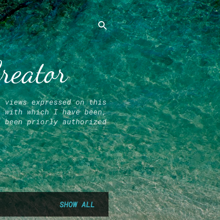
Creator
l views expressed on this
r with which I have been,
e been priorly authorized
SHOW ALL