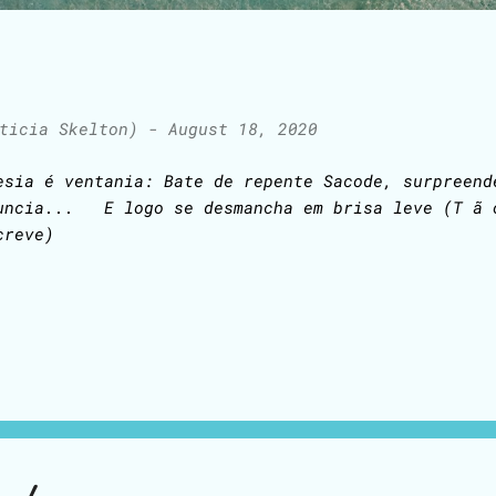
ticia Skelton)
-
August 18, 2020
esia é ventania: Bate de repente Sacode, surpreend
uncia... E logo se desmancha em brisa leve (T ã 
creve)