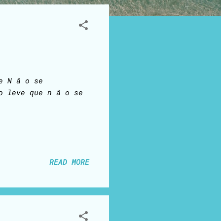
e N ã o se
o leve que n ã o se
READ MORE