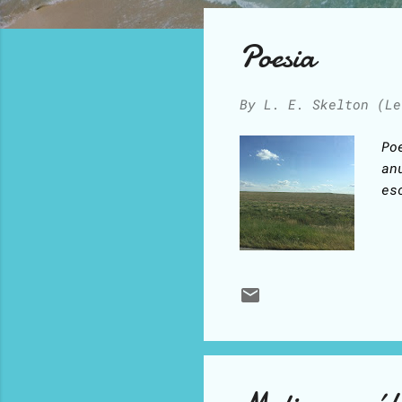
o
s
Poesia
t
s
By
L. E. Skelton (Le
Po
an
es