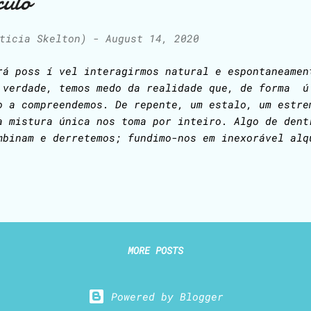
culo
ticia Skelton)
-
August 14, 2020
rá poss í vel interagirmos natural e espontaneame
 verdade, temos medo da realidade que, de forma ú
o a compreendemos. De repente, um estalo, um estre
a mistura única nos toma por inteiro. Algo de dent
mbinam e derretemos; fundimo-nos em inexorável alq
dra bruta, sem lapidação. Para a maioria, a pedra
gar, indigesta, indissolúvel, exigente — crisálida
tamorfose. Para alguns, essa pedra é tão impossiv
digerível que buscam, na agonia do escrever, a sua
inal, esses poucos sofredores deliciar-se-ão ante 
mbolos impressos que houverem produzido, pouco lhe
MORE POSTS
ntirão o alívio de terem expelido o cálculo!
Powered by Blogger