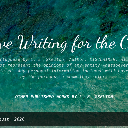
Skip to main content
ve Writing for the 
rtuguese by L. E. Skelton, Author. DISCLAIMER: Al
ot represent the opinions of any entity whatsoeve
iated. Any personal information included will hav
by the persons to whom they refer.
OTHER PUBLISHED WORKS BY L. E. SKELTON
gust, 2020