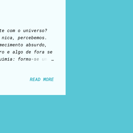
nte com o universo?
 nica, percebemos.
mecimento absurdo,
ro e algo de fora se
uimia: forma-se uma
 permanece no mesmo
 que não conhecerá
READ MORE
elmente dolorosa e
 expressão. Se,
os parcos signos e
s importa: ao menos